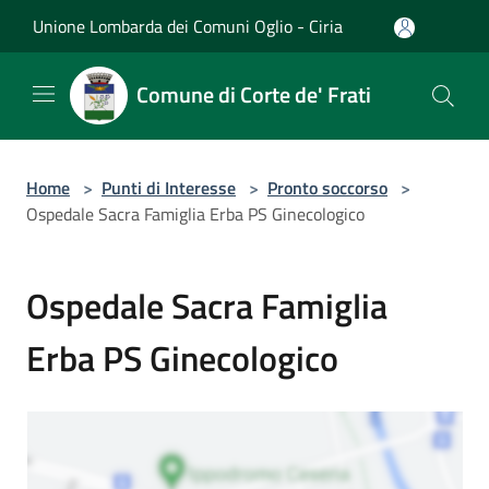
Salta al contenuto principale
Unione Lombarda dei Comuni Oglio - Ciria
Comune di Corte de' Frati
Home
>
Punti di Interesse
>
Pronto soccorso
>
Ospedale Sacra Famiglia Erba PS Ginecologico
Ospedale Sacra Famiglia
Erba PS Ginecologico