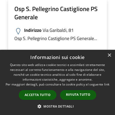
Osp S. Pellegrino Castiglione PS
Generale
Indirizzo
Via Garibaldi, 81
Osp S. Pellegrino Castiglione PS Generale...
×
Informazioni sui cookie
LEGGI DI PIÙ
Questo sito web utilizza cookie tecnici e assimilati strettamente
necessari al corretto funzionamento e alla navigazione del sito,
nonché un cookie tecnico analitico al solo fine di elaborare
informazioni statistiche, aggregate e anonime.
Ospedale M.O. Locatelli Piario PS
Per maggiori dettagli, può consultare la cookie policy al seguente
link
Generale
RIFIUTA TUTTO
ACCETTA TUTTO
MOSTRA DETTAGLI
Indirizzo
Via Groppino, 22