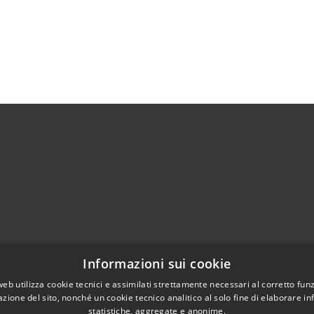
Telefono:
0372 93121
Informazioni sui cookie
Fax:
0372 93570
web utilizza cookie tecnici e assimilati strettamente necessari al corretto fu
Email:
info@comune.cortedefrati.cr.it
azione del sito, nonché un cookie tecnico analitico al solo fine di elaborare i
Pec:
comune.cortedefrati.cr@pec.it
statistiche, aggregate e anonime.