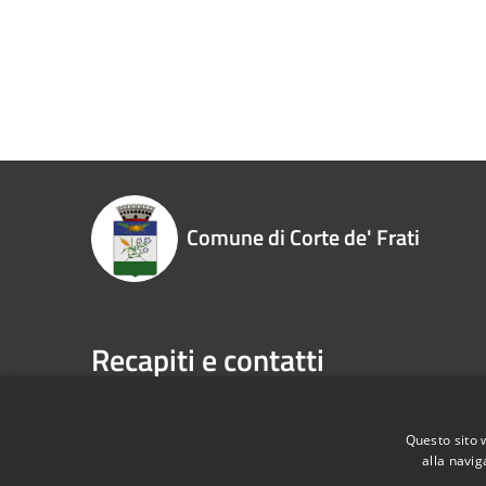
Comune di Corte de' Frati
Recapiti e contatti
Piazza Roma, 1 26010 - Corte de' Frati (CR)
Codice Fiscale:
00323930198
Questo sito 
alla navig