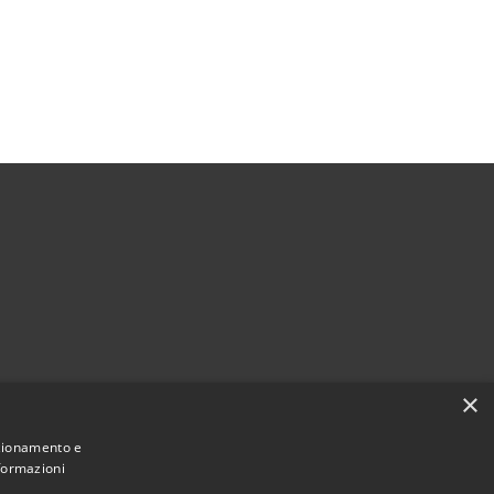
×
nzionamento e
nformazioni