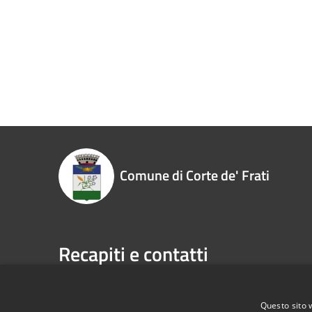
Comune di Corte de' Frati
Recapiti e contatti
Piazza Roma, 1 26010 - Corte de' Frati (CR)
Codice Fiscale:
00323930198
Questo sito 