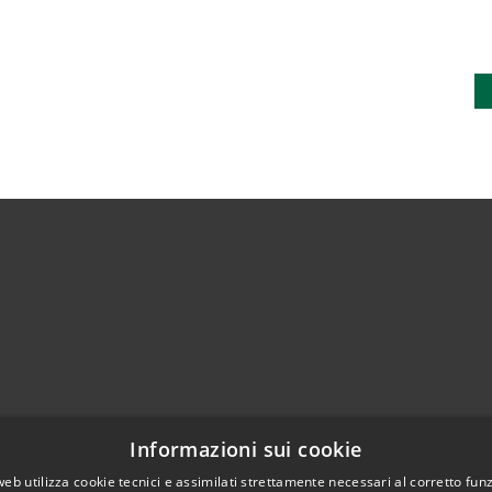
Telefono:
0372 93121
Informazioni sui cookie
Fax:
0372 93570
web utilizza cookie tecnici e assimilati strettamente necessari al corretto fu