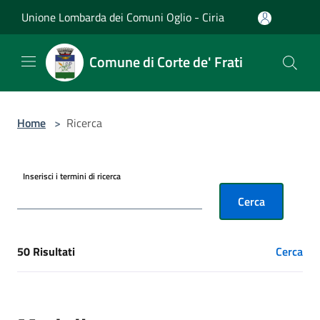
Salta al contenuto principale
Unione Lombarda dei Comuni Oglio - Ciria
Comune di Corte de' Frati
Home
>
Ricerca
Inserisci i termini di ricerca
Cerca
50 Risultati
Cerca
[results] Risultati