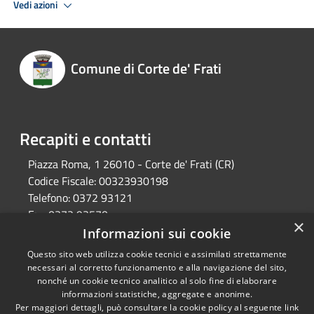
Vedi azioni
Comune di Corte de' Frati
Recapiti e contatti
Piazza Roma, 1 26010 - Corte de' Frati (CR)
Codice Fiscale:
00323930198
Telefono:
0372 93121
Fax:
0372 93570
×
Email:
info@comune.cortedefrati.cr.it
Informazioni sui cookie
Pec:
comune.cortedefrati.cr@pec.it
Questo sito web utilizza cookie tecnici e assimilati strettamente
necessari al corretto funzionamento e alla navigazione del sito,
nonché un cookie tecnico analitico al solo fine di elaborare
informazioni statistiche, aggregate e anonime.
RSS
Copyright © 2026 • Comune di
Per maggiori dettagli, può consultare la cookie policy al seguente
link