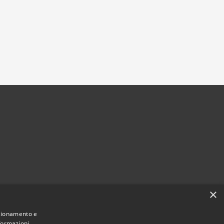
×
nzionamento e
nformazioni