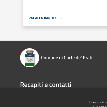
VAI ALLA PAGINA
Comune di Corte de' Frati
Recapiti e contatti
Piazza Roma, 1 26010 - Corte de' Frati (CR)
Codice Fiscale:
00323930198
Questo sito 
alla navig