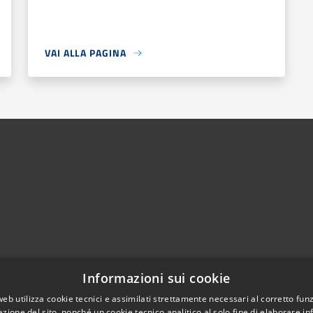
VAI ALLA PAGINA
Telefono:
0372 93121
Informazioni sui cookie
Fax:
0372 93570
web utilizza cookie tecnici e assimilati strettamente necessari al corretto fu
Email:
info@comune.cortedefrati.cr.it
azione del sito, nonché un cookie tecnico analitico al solo fine di elaborare i