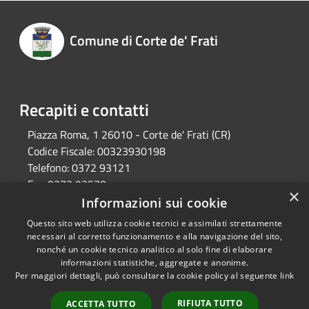
Comune di Corte de' Frati
Recapiti e contatti
Piazza Roma, 1 26010 - Corte de' Frati (CR)
Codice Fiscale:
00323930198
Telefono:
0372 93121
Fax:
0372 93570
×
Email:
info@comune.cortedefrati.cr.it
Informazioni sui cookie
Pec:
comune.cortedefrati.cr@pec.it
Questo sito web utilizza cookie tecnici e assimilati strettamente
necessari al corretto funzionamento e alla navigazione del sito,
nonché un cookie tecnico analitico al solo fine di elaborare
informazioni statistiche, aggregate e anonime.
RSS
Copyright © 2026 • Comune di
Per maggiori dettagli, può consultare la cookie policy al seguente
link
Accessibilità
Corte de' Frati • Powered by
Privacy
Municipium
Accesso
•
RIFIUTA TUTTO
ACCETTA TUTTO